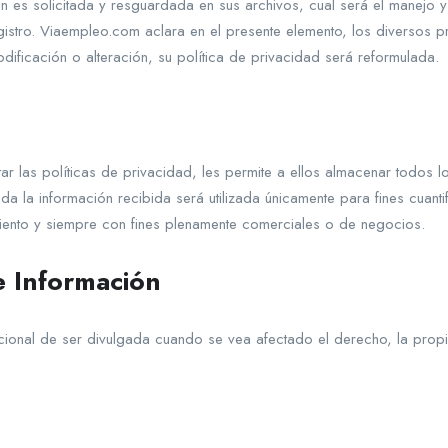
 es solicitada y resguardada en sus archivos, cual será el manejo y l
egistro. Viaempleo.com aclara en el presente elemento, los diversos p
dificación o alteración, su política de privacidad será reformulada.
tar las políticas de privacidad, les permite a ellos almacenar todos 
 la información recibida será utilizada únicamente para fines cuanti
iento y siempre con fines plenamente comerciales o de negocios.
e Información
dicional de ser divulgada cuando se vea afectado el derecho, la prop