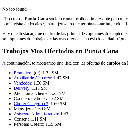
No job found.
El sector de
Punta Cana
suele ser una localidad interesante para muc
por la visita de locales y extranjeros, lo que termina contribuyendo a 
Hay que destacar, que dentro de las principales opciones de empleo e
son opciones de trabajos de las más ofertadas en esta localidad. ¿Qui
Trabajos Más Ofertados en Punta Cana
A continuación, te mostramos una lista con las
ofertas de empleo en
Promotora
(or): 1.32 SM
Auxiliar de Almacén
: 1.42 SM
Vendedor
: 1.56 SM
Delivery
: 1.15 SM
Atención al cliente: 1.28 SM
Cocinero de hotel: 1.32 SM
Chofer Categoría 3
: 1.60 SM
Mensajero: 1.60 SM
Asistente Administrativo
: 1.43
Conserje 1.11 SM
Personal Obrero: 1.55 SM