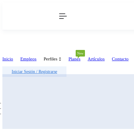
New
Inicio
Empleos
Perfiles
Planes
Artículos
Contacto
Iniciar Sesión
/
Registrarse