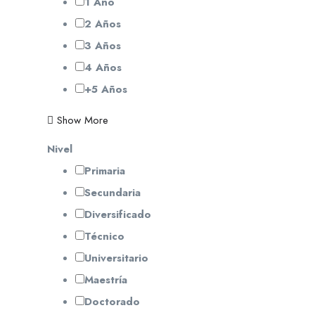
1 Año
2 Años
3 Años
4 Años
+5 Años
Show More
Nivel
Primaria
Secundaria
Diversificado
Técnico
Universitario
Maestría
Doctorado