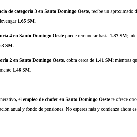
ncia de categoría 3
en Santo Domingo Oeste
, recibe un aproximado 
 devengar
1.65 SM
.
goría 4 en Santo Domingo Oeste
puede remunerar hasta
1.87 SM
; mie
.63 SM
.
goría 2 en Santo Domingo Oeste
, cobra cerca de
1.41 SM
; mientras q
amente
1.46 SM
.
nerativo, el
empleo de chofer en Santo Domingo Oeste
te ofrece otr
cación anual y fondo de pensiones. No esperes más y comienza ahora e