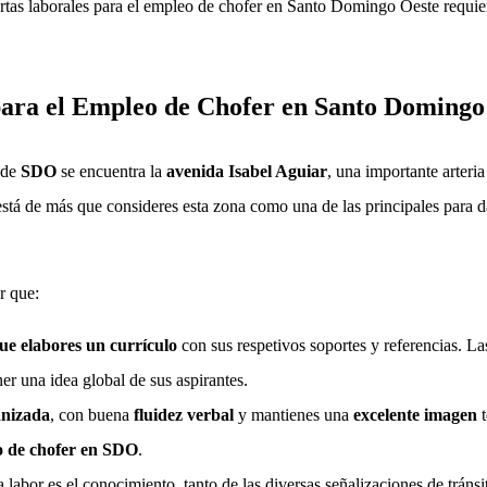
rtas laborales para el empleo de chofer en Santo Domingo Oeste requ
ara el Empleo de Chofer en Santo Domingo
 de
SDO
se encuentra la
avenida Isabel Aguiar
, una importante arteria
stá de más que consideres esta zona como una de las principales para 
r que:
e elabores un currículo
con sus respetivos soportes y referencias. 
er una idea global de sus aspirantes.
anizada
, con buena
fluidez verbal
y mantienes una
excelente imagen
 de chofer en SDO
.
 labor es el conocimiento, tanto de las diversas señalizaciones de tráns