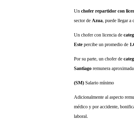
Un
chofer repartidor con lice
sector de
Azua
, puede llegar a
Un chofer con licencia de
cate
Este
percibe un promedio de
1
Por su parte, un chofer de
cate
Santiago
remunera aproximad
(SM)
Salario mínimo
Adicionalmente al aspecto remu
médico y por accidente, bonifi
laboral.