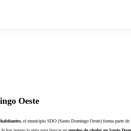
ingo Oeste
 habitantes
, el municipio SDO (Santo Domingo Oeste) forma parte de l
 Si has puesto la mira para buscar un
empleo de chofer en Santo Dom