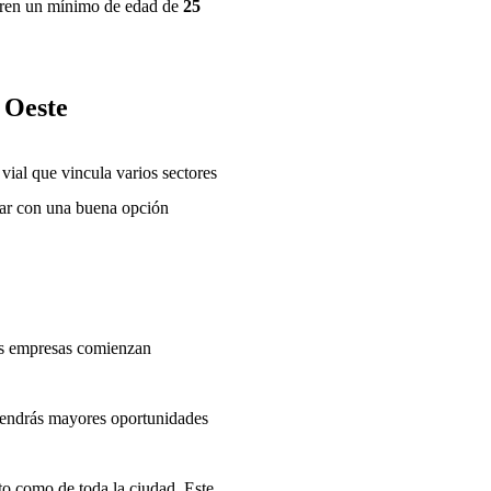
ieren un mínimo de edad de
25
 Oeste
 vial que vincula varios sectores
dar con una buena opción
Las empresas comienzan
tendrás mayores oportunidades
ito como de toda la ciudad. Este