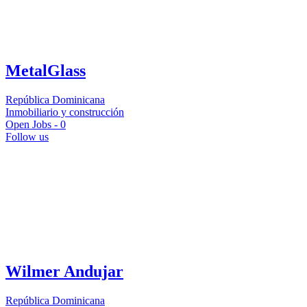
MetalGlass
República Dominicana
Inmobiliario y construcción
Open Jobs -
0
Follow us
Wilmer Andujar
República Dominicana